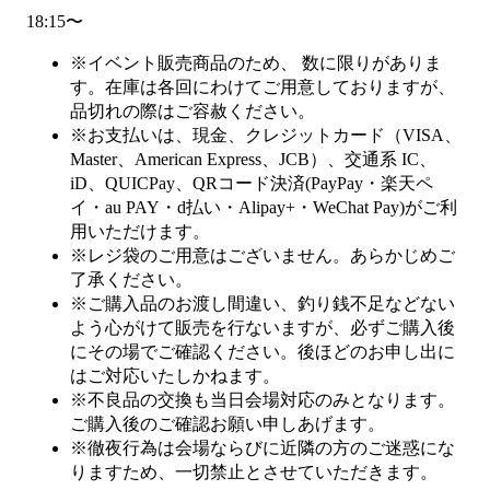
18:15〜
※イベント販売商品のため、 数に限りがありま
す。在庫は各回にわけてご用意しておりますが、
品切れの際はご容赦ください。
※お支払いは、現金、クレジットカード（VISA、
Master、American Express、JCB）、交通系 IC、
iD、QUICPay、QRコード決済(PayPay・楽天ペ
イ・au PAY・d払い・Alipay+・WeChat Pay)がご利
用いただけます。
※レジ袋のご用意はございません。あらかじめご
了承ください。
※ご購入品のお渡し間違い、釣り銭不足などない
よう心がけて販売を行ないますが、必ずご購入後
にその場でご確認ください。後ほどのお申し出に
はご対応いたしかねます。
※不良品の交換も当日会場対応のみとなります。
ご購入後のご確認お願い申しあげます。
※徹夜行為は会場ならびに近隣の方のご迷惑にな
りますため、一切禁止とさせていただきます。