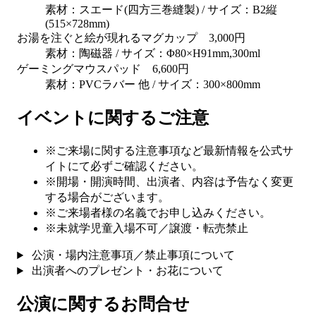
素材：スエード(四方三巻縫製) / サイズ：B2縦
(515×728mm)
お湯を注ぐと絵が現れるマグカップ 3,000円
素材：陶磁器 / サイズ：Φ80×H91mm,300ml
ゲーミングマウスパッド 6,600円
素材：PVCラバー 他 / サイズ：300×800mm
イベントに関するご注意
※ご来場に関する注意事項など最新情報を公式サ
イトにて必ずご確認ください。
※開場・開演時間、出演者、内容は予告なく変更
する場合がございます。
※ご来場者様の名義でお申し込みください。
※未就学児童入場不可／譲渡・転売禁止
公演・場内注意事項／禁止事項について
出演者へのプレゼント・お花について
公演に関するお問合せ