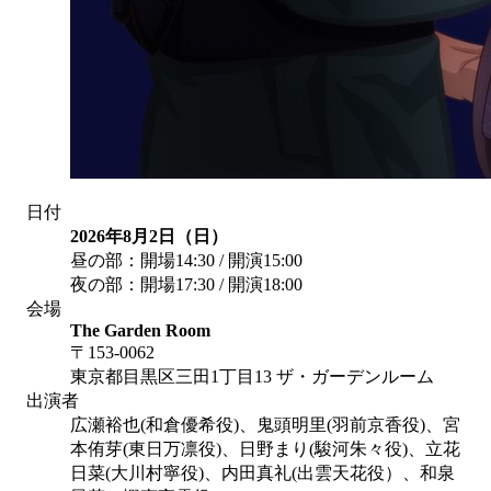
日付
2026年8月2日（日）
昼の部：開場14:30 / 開演15:00
夜の部：開場17:30 / 開演18:00
会場
The Garden Room
〒153-0062
東京都目黒区三田1丁目13 ザ・ガーデンルーム
出演者
広瀬裕也(和倉優希役)、鬼頭明里(羽前京香役)、宮
本侑芽(東日万凛役)、日野まり(駿河朱々役)、立花
日菜(大川村寧役)、内田真礼(出雲天花役）、和泉