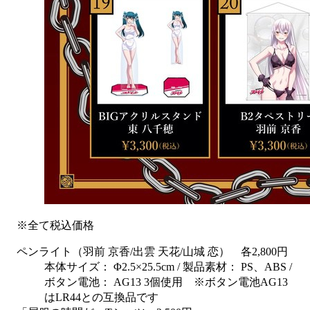
※全て税込価格
ペンライト（羽前 京香/出雲 天花/山城 恋） 各2,800円
本体サイズ： Φ2.5×25.5cm / 製品素材： PS、ABS /
ボタン電池： AG13 3個使用 ※ボタン電池AG13
はLR44との互換品です