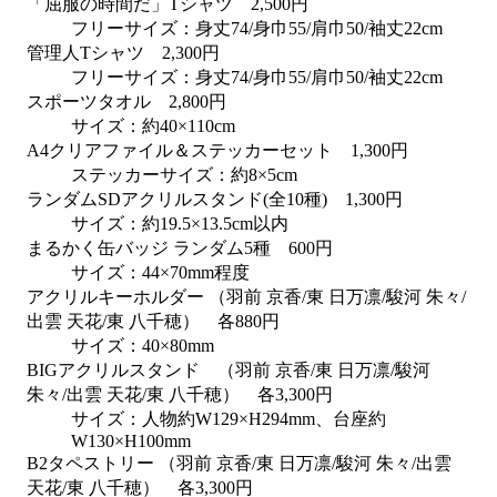
「屈服の時間だ」Tシャツ 2,500円
フリーサイズ：身丈74/身巾55/肩巾50/袖丈22cm
管理人Tシャツ 2,300円
フリーサイズ：身丈74/身巾55/肩巾50/袖丈22cm
スポーツタオル 2,800円
サイズ：約40×110cm
A4クリアファイル＆ステッカーセット 1,300円
ステッカーサイズ：約8×5cm
ランダムSDアクリルスタンド(全10種) 1,300円
サイズ：約19.5×13.5cm以内
まるかく缶バッジ ランダム5種 600円
サイズ：44×70mm程度
アクリルキーホルダー （羽前 京香/東 日万凛/駿河 朱々/
出雲 天花/東 八千穂） 各880円
サイズ：40×80mm
BIGアクリルスタンド （羽前 京香/東 日万凛/駿河
朱々/出雲 天花/東 八千穂） 各3,300円
サイズ：人物約W129×H294mm、台座約
W130×H100mm
B2タペストリー （羽前 京香/東 日万凛/駿河 朱々/出雲
天花/東 八千穂） 各3,300円