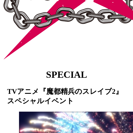
NEWS
ニュース
SPECIAL
ON AIR
放送情報
STORY
ストーリー
STAFF&CAST
スタッフ＆キャスト
TVアニメ『魔都精兵のスレイブ2』
CHARACTER
キャラクター
スペシャルイベント
PRODUCT
商品情報
SPECIAL
スペシャル
X
@mabotai_kohobu